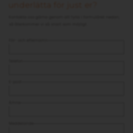
underlätta för just er?
Kontakta oss gärna genom att fylla i formuläret nedan,
så återkommer vi så snart som möjligt.
För- och efternamn
Telefon
E-post
Ämne
Meddelande