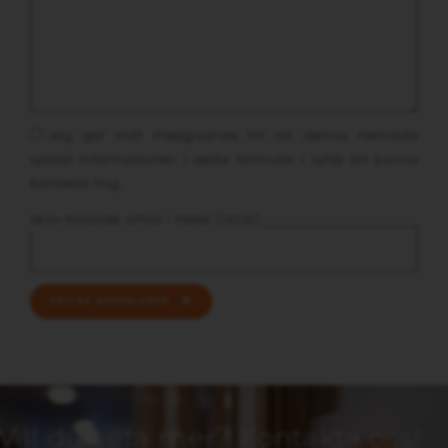
Jag ger mitt medgivande till att denna hemsida
sparar informationen i detta formulär i syfte att kunna
kontakta mig.
Skriv följande siffror i fältet (19231)
SKICKA MEDDELANDE
Vill du veta mer? Kontakta oss!