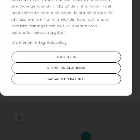
samtycke genom att klicka på den lilla ikonen i det
Vi har uppdraget från olika fastighetsägare att hitta de
nedre vänstra hörnet på sidan. Klicka på länken för
att läsa mer om hur vi använder kakor och andra
perfekta hyresgästerna – ett uppdrag vi har haft under
tekniska lösningar och hur vi inhämtar och
flera år. Då vi dessutom ofta själva jobbar med
behandlar personuppgifter.
förvaltningen av fastigheten, så gillar vi långsiktiga
lösningar och raka puckar. Vi hoppas och jobbar starkt
Läs mer om
integritetspolicy
.
för att hjälpa dig att hitta en plats som passar just din
ACCEPTERA
verksamhet!
SPARA INSTÄLLNINGAR
KONTAKTA OSS
JAG ACCEPTERAR INTE