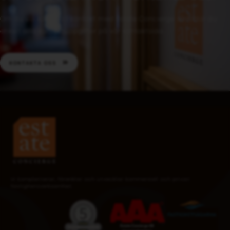
Om du vill komma i kontakt med Estate Concierge så hittar du
enkelt alla kontaktuppgifter på vår kontaktsida.
KONTAKTA OSS
Vi kompletterar, förenklar och utvecklar kommersiell och privat
fastighetsverksamhet.