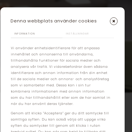
Denna webbplats använder cookies
INFORMATION
INSTÄLLNINGAR
Vi använder enhetsidentifierare för att anpassa
innehållet och annonserna till användarna,
tillhandahålla funktioner för sociala medier och
analysera vår trafik. Vi vidarebefordrar även sådana
Lediga lokaler
identifierare och annan information från din enhet
till de sociala medier och annons- och analysföretag
som vi samarbetar med. Dessa kan i sin tur
kombinera informationen med annan information
som du har tillhandahållit eller som de har samlat in
när du har använt deras tjänster.
Genom att klicka ”Acceptera” ger du ditt samtycke till
Vi har lokaler som lyfter din
samtliga syften. Du kan också välja att uppge vilka
verksamhet.
syften du samtycker till genom att klicka i rutan
bredvid syftet. Du kan när som helst ta tillbaka ditt