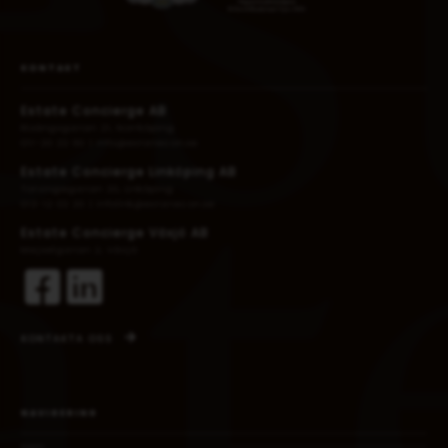
KONTAKT
Estate Concierge AB
Risängsgatan 21, Norrköping
011-20 22 60
|
info@estatecon.se
Estate Concierge Linköping AB
Torvingegatan 20, Linköping
013-12 02 20
|
infolink@estatecon.se
Estate Concierge Växjö AB
Mejselgatan 2, Växjö
KONTAKTA OSS
NAVIGERING
Hem